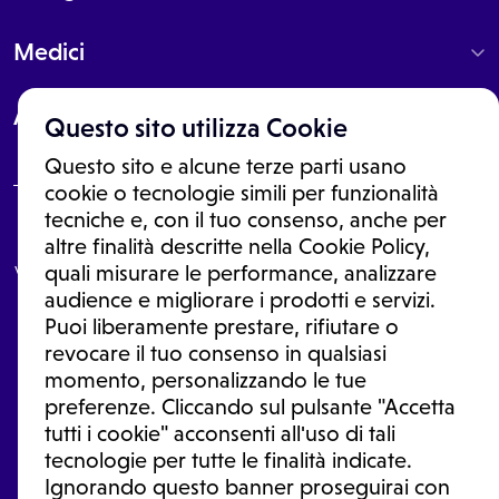
Medici
About
Questo sito utilizza Cookie
Questo sito e alcune terze parti usano
cookie o tecnologie simili per funzionalità
tecniche e, con il tuo consenso, anche per
Le informazioni proposte in questo sito non sono un consulto medico.
altre finalità descritte nella Cookie Policy,
In nessun caso, queste informazioni sostituiscono un consulto, una
visita o una diagnosi formulata dal medico. Non si devono considerare
quali misurare le performance, analizzare
le informazioni disponibili come suggerimenti per la formulazione di
audience e migliorare i prodotti e servizi.
una diagnosi, la determinazione di un trattamento o l'assunzione o
Puoi liberamente prestare, rifiutare o
sospensione di un farmaco senza prima consultare un medico di
medicina generale o uno specialista.
revocare il tuo consenso in qualsiasi
momento, personalizzando le tue
Condizioni di utilizzo
|
Privacy Policy
|
Gestione Cookie
Ⓒ 2026 | Tutti i diritti riservati.
preferenze. Cliccando sul pulsante "Accetta
tutti i cookie" acconsenti all'uso di tali
tecnologie per tutte le finalità indicate.
Ignorando questo banner proseguirai con