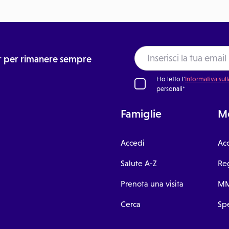
ter per rimanere sempre
Ho letto l'
Informativa sull
personali*
Famiglie
Me
Accedi
Ac
Salute A-Z
Reg
Prenota una visita
MM
Cerca
Spe