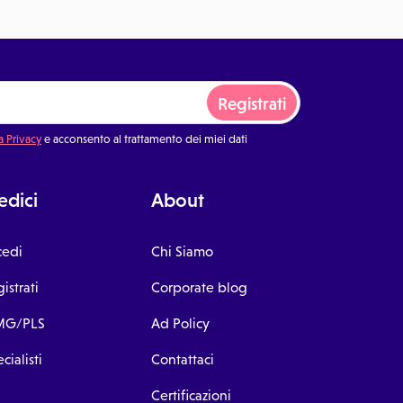
Registrati
a Privacy
e acconsento al trattamento dei miei dati
dici
About
cedi
Chi Siamo
istrati
Corporate blog
G/PLS
Ad Policy
cialisti
Contattaci
Certificazioni