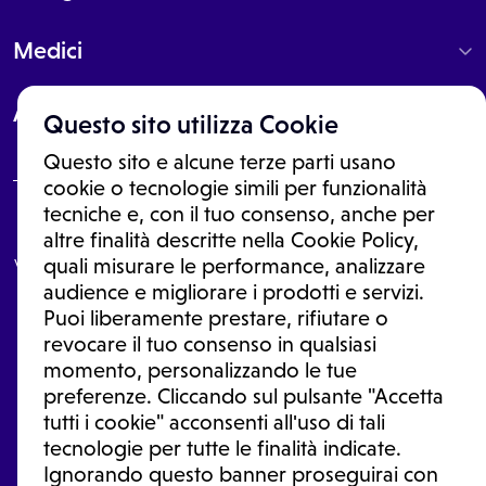
Medici
About
Questo sito utilizza Cookie
Questo sito e alcune terze parti usano
cookie o tecnologie simili per funzionalità
tecniche e, con il tuo consenso, anche per
Le informazioni proposte in questo sito non sono un consulto medico.
altre finalità descritte nella Cookie Policy,
In nessun caso, queste informazioni sostituiscono un consulto, una
visita o una diagnosi formulata dal medico. Non si devono considerare
quali misurare le performance, analizzare
le informazioni disponibili come suggerimenti per la formulazione di
audience e migliorare i prodotti e servizi.
una diagnosi, la determinazione di un trattamento o l'assunzione o
Puoi liberamente prestare, rifiutare o
sospensione di un farmaco senza prima consultare un medico di
medicina generale o uno specialista.
revocare il tuo consenso in qualsiasi
momento, personalizzando le tue
Condizioni di utilizzo
|
Privacy Policy
|
Gestione Cookie
Ⓒ 2026 | Tutti i diritti riservati.
preferenze. Cliccando sul pulsante "Accetta
tutti i cookie" acconsenti all'uso di tali
tecnologie per tutte le finalità indicate.
Ignorando questo banner proseguirai con