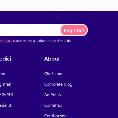
Registrati
a Privacy
e acconsento al trattamento dei miei dati
dici
About
cedi
Chi Siamo
istrati
Corporate blog
G/PLS
Ad Policy
cialisti
Contattaci
Certificazioni