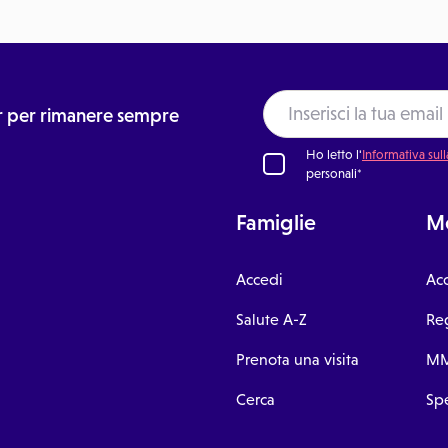
ter per rimanere sempre
Ho letto l'
Informativa sull
personali*
Famiglie
Me
Accedi
Ac
Salute A-Z
Reg
Prenota una visita
MM
Cerca
Spe