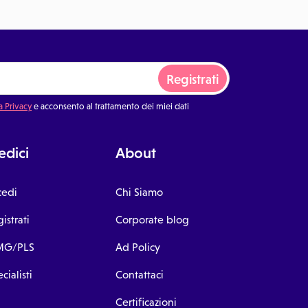
Registrati
a Privacy
e acconsento al trattamento dei miei dati
dici
About
cedi
Chi Siamo
istrati
Corporate blog
G/PLS
Ad Policy
cialisti
Contattaci
Certificazioni