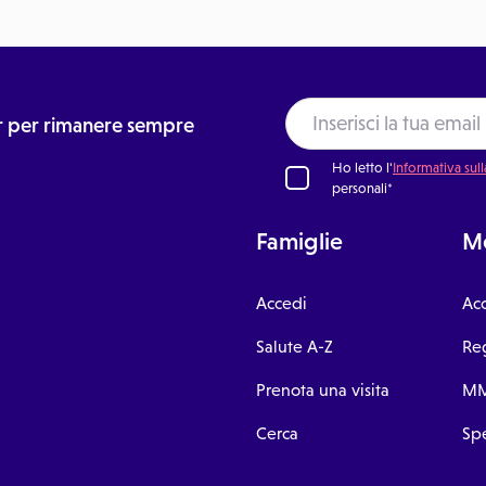
ter per rimanere sempre
Ho letto l'
Informativa sull
personali*
Famiglie
Me
Accedi
Ac
Salute A-Z
Reg
Prenota una visita
MM
Cerca
Spe