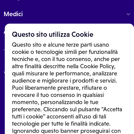
Medici
About
Questo sito utilizza Cookie
Questo sito e alcune terze parti usano
cookie o tecnologie simili per funzionalità
tecniche e, con il tuo consenso, anche per
Le informazioni proposte in questo sito non sono un consulto medico.
altre finalità descritte nella Cookie Policy,
In nessun caso, queste informazioni sostituiscono un consulto, una
visita o una diagnosi formulata dal medico. Non si devono considerare
quali misurare le performance, analizzare
le informazioni disponibili come suggerimenti per la formulazione di
audience e migliorare i prodotti e servizi.
una diagnosi, la determinazione di un trattamento o l'assunzione o
Puoi liberamente prestare, rifiutare o
sospensione di un farmaco senza prima consultare un medico di
medicina generale o uno specialista.
revocare il tuo consenso in qualsiasi
momento, personalizzando le tue
Condizioni di utilizzo
|
Privacy Policy
|
Gestione Cookie
Ⓒ 2026 | Tutti i diritti riservati.
preferenze. Cliccando sul pulsante "Accetta
tutti i cookie" acconsenti all'uso di tali
tecnologie per tutte le finalità indicate.
Ignorando questo banner proseguirai con