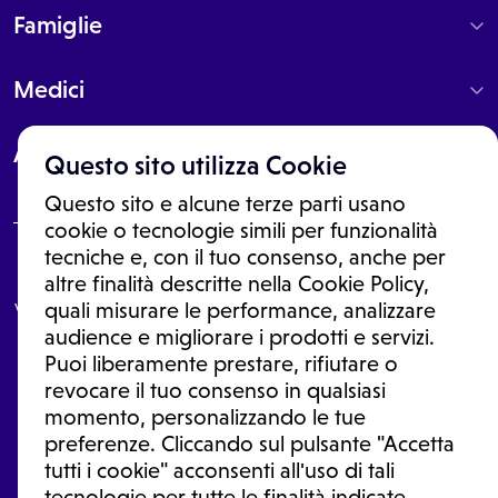
Famiglie
Medici
About
Questo sito utilizza Cookie
Questo sito e alcune terze parti usano
cookie o tecnologie simili per funzionalità
tecniche e, con il tuo consenso, anche per
Le informazioni proposte in questo sito non sono un consulto medico.
altre finalità descritte nella Cookie Policy,
In nessun caso, queste informazioni sostituiscono un consulto, una
visita o una diagnosi formulata dal medico. Non si devono considerare
quali misurare le performance, analizzare
le informazioni disponibili come suggerimenti per la formulazione di
audience e migliorare i prodotti e servizi.
una diagnosi, la determinazione di un trattamento o l'assunzione o
Puoi liberamente prestare, rifiutare o
sospensione di un farmaco senza prima consultare un medico di
medicina generale o uno specialista.
revocare il tuo consenso in qualsiasi
momento, personalizzando le tue
Condizioni di utilizzo
|
Privacy Policy
|
Gestione Cookie
Ⓒ 2026 | Tutti i diritti riservati.
preferenze. Cliccando sul pulsante "Accetta
tutti i cookie" acconsenti all'uso di tali
tecnologie per tutte le finalità indicate.