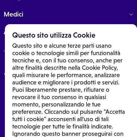
Medici
About
Questo sito utilizza Cookie
Questo sito e alcune terze parti usano
cookie o tecnologie simili per funzionalità
tecniche e, con il tuo consenso, anche per
Le informazioni proposte in questo sito non sono un consulto medico.
altre finalità descritte nella Cookie Policy,
In nessun caso, queste informazioni sostituiscono un consulto, una
visita o una diagnosi formulata dal medico. Non si devono considerare
quali misurare le performance, analizzare
le informazioni disponibili come suggerimenti per la formulazione di
audience e migliorare i prodotti e servizi.
una diagnosi, la determinazione di un trattamento o l'assunzione o
Puoi liberamente prestare, rifiutare o
sospensione di un farmaco senza prima consultare un medico di
medicina generale o uno specialista.
revocare il tuo consenso in qualsiasi
momento, personalizzando le tue
Condizioni di utilizzo
|
Privacy Policy
|
Gestione Cookie
Ⓒ 2026 | Tutti i diritti riservati.
preferenze. Cliccando sul pulsante "Accetta
tutti i cookie" acconsenti all'uso di tali
tecnologie per tutte le finalità indicate.
Ignorando questo banner proseguirai con