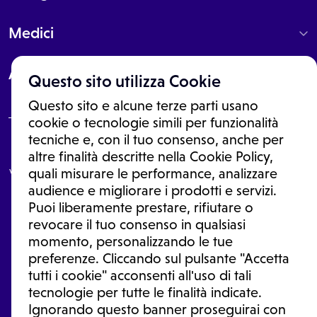
Medici
About
Questo sito utilizza Cookie
Questo sito e alcune terze parti usano
cookie o tecnologie simili per funzionalità
tecniche e, con il tuo consenso, anche per
Le informazioni proposte in questo sito non sono un consulto medico.
altre finalità descritte nella Cookie Policy,
In nessun caso, queste informazioni sostituiscono un consulto, una
visita o una diagnosi formulata dal medico. Non si devono considerare
quali misurare le performance, analizzare
le informazioni disponibili come suggerimenti per la formulazione di
audience e migliorare i prodotti e servizi.
una diagnosi, la determinazione di un trattamento o l'assunzione o
Puoi liberamente prestare, rifiutare o
sospensione di un farmaco senza prima consultare un medico di
medicina generale o uno specialista.
revocare il tuo consenso in qualsiasi
momento, personalizzando le tue
Condizioni di utilizzo
|
Privacy Policy
|
Gestione Cookie
Ⓒ 2026 | Tutti i diritti riservati.
preferenze. Cliccando sul pulsante "Accetta
tutti i cookie" acconsenti all'uso di tali
tecnologie per tutte le finalità indicate.
Ignorando questo banner proseguirai con