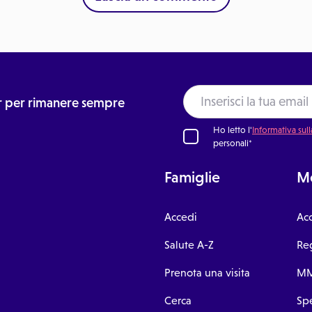
ter per rimanere sempre
Ho letto l'
Informativa sull
personali*
Famiglie
Me
Accedi
Ac
Salute A-Z
Reg
Prenota una visita
MM
Cerca
Spe