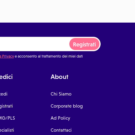
Registrati
a Privacy
e acconsento al trattamento dei miei dati
dici
About
cedi
Chi Siamo
istrati
Corporate blog
G/PLS
Ad Policy
cialisti
Contattaci