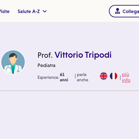
isite
Salute A-Z
Collega
Vittorio Tripodi
Prof.
Pediatra
più
61
parla
|
|
Esperienza:
anni
anche
info