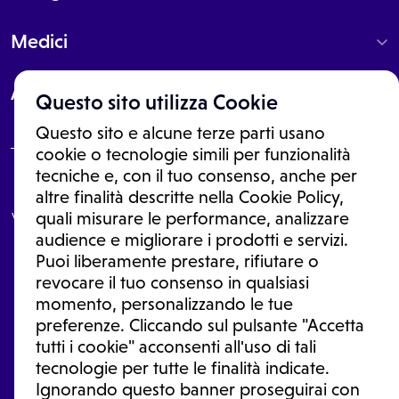
Medici
About
Questo sito utilizza Cookie
Questo sito e alcune terze parti usano
cookie o tecnologie simili per funzionalità
tecniche e, con il tuo consenso, anche per
Le informazioni proposte in questo sito non sono un consulto medico.
altre finalità descritte nella Cookie Policy,
In nessun caso, queste informazioni sostituiscono un consulto, una
visita o una diagnosi formulata dal medico. Non si devono considerare
quali misurare le performance, analizzare
le informazioni disponibili come suggerimenti per la formulazione di
audience e migliorare i prodotti e servizi.
una diagnosi, la determinazione di un trattamento o l'assunzione o
Puoi liberamente prestare, rifiutare o
sospensione di un farmaco senza prima consultare un medico di
medicina generale o uno specialista.
revocare il tuo consenso in qualsiasi
momento, personalizzando le tue
Condizioni di utilizzo
|
Privacy Policy
|
Gestione Cookie
Ⓒ 2026 | Tutti i diritti riservati.
preferenze. Cliccando sul pulsante "Accetta
tutti i cookie" acconsenti all'uso di tali
tecnologie per tutte le finalità indicate.
Ignorando questo banner proseguirai con