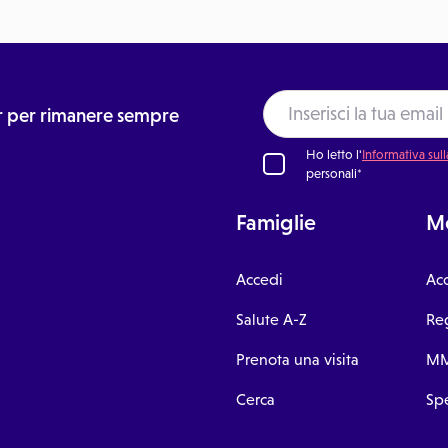
ter per rimanere sempre
Ho letto l'
Informativa sull
personali*
Famiglie
Me
Accedi
Ac
Salute A-Z
Reg
Prenota una visita
MM
Cerca
Spe