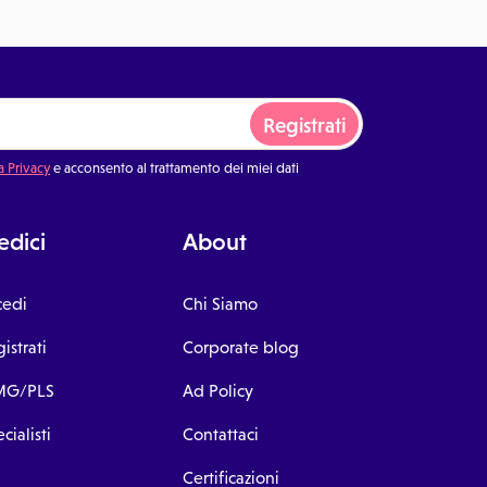
Registrati
a Privacy
e acconsento al trattamento dei miei dati
dici
About
cedi
Chi Siamo
istrati
Corporate blog
G/PLS
Ad Policy
cialisti
Contattaci
Certificazioni