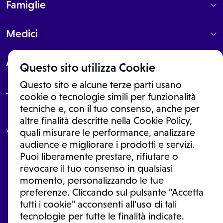
Famiglie
Medici
About
Questo sito utilizza Cookie
Questo sito e alcune terze parti usano
cookie o tecnologie simili per funzionalità
tecniche e, con il tuo consenso, anche per
Le informazioni proposte in questo sito non sono un consulto medico.
altre finalità descritte nella Cookie Policy,
In nessun caso, queste informazioni sostituiscono un consulto, una
visita o una diagnosi formulata dal medico. Non si devono considerare
quali misurare le performance, analizzare
le informazioni disponibili come suggerimenti per la formulazione di
audience e migliorare i prodotti e servizi.
una diagnosi, la determinazione di un trattamento o l'assunzione o
Puoi liberamente prestare, rifiutare o
sospensione di un farmaco senza prima consultare un medico di
medicina generale o uno specialista.
revocare il tuo consenso in qualsiasi
momento, personalizzando le tue
Condizioni di utilizzo
|
Privacy Policy
|
Gestione Cookie
Ⓒ 2026 | Tutti i diritti riservati.
preferenze. Cliccando sul pulsante "Accetta
tutti i cookie" acconsenti all'uso di tali
tecnologie per tutte le finalità indicate.