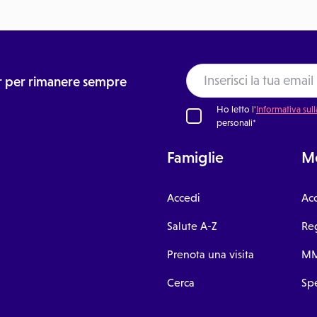
ter per rimanere sempre
Ho letto l'
Informativa sull
personali*
Famiglie
Me
Accedi
Ac
Salute A-Z
Reg
Prenota una visita
MM
Cerca
Spe