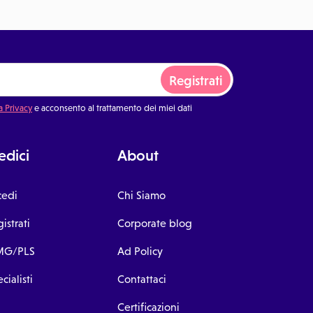
Registrati
a Privacy
e acconsento al trattamento dei miei dati
dici
About
cedi
Chi Siamo
istrati
Corporate blog
G/PLS
Ad Policy
cialisti
Contattaci
Certificazioni