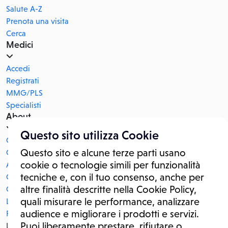
Salute A-Z
Prenota una visita
Cerca
Medici
Accedi
Registrati
MMG/PLS
Specialisti
About
Questo sito utilizza Cookie
Chi Siamo
Questo sito e alcune terze parti usano
Corporate blog
cookie o tecnologie simili per funzionalità
Ad Policy
tecniche e, con il tuo consenso, anche per
Contattaci
altre finalità descritte nella Cookie Policy,
Certificazioni
quali misurare le performance, analizzare
Lavora con noi
audience e migliorare i prodotti e servizi.
POR FESR CAMPANIA 2014/2020
Puoi liberamente prestare, rifiutare o
Le informazioni proposte in questo sito non sono un consulto