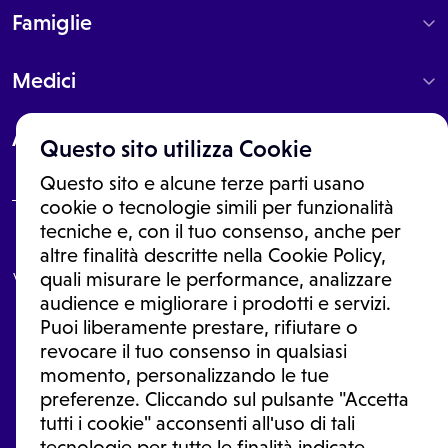
Famiglie
Medici
About
Questo sito utilizza Cookie
Questo sito e alcune terze parti usano
cookie o tecnologie simili per funzionalità
tecniche e, con il tuo consenso, anche per
Le informazioni proposte in questo sito non sono un consulto medico.
altre finalità descritte nella Cookie Policy,
In nessun caso, queste informazioni sostituiscono un consulto, una
visita o una diagnosi formulata dal medico. Non si devono considerare
quali misurare le performance, analizzare
le informazioni disponibili come suggerimenti per la formulazione di
audience e migliorare i prodotti e servizi.
una diagnosi, la determinazione di un trattamento o l'assunzione o
Puoi liberamente prestare, rifiutare o
sospensione di un farmaco senza prima consultare un medico di
medicina generale o uno specialista.
revocare il tuo consenso in qualsiasi
momento, personalizzando le tue
Condizioni di utilizzo
|
Privacy Policy
|
Gestione Cookie
Ⓒ 2026 | Tutti i diritti riservati.
preferenze. Cliccando sul pulsante "Accetta
tutti i cookie" acconsenti all'uso di tali
tecnologie per tutte le finalità indicate.