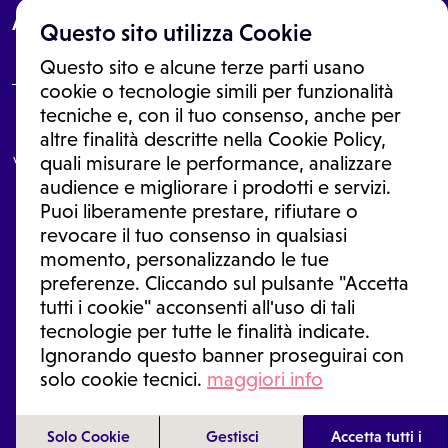
About
Questo sito utilizza Cookie
Questo sito e alcune terze parti usano
cookie o tecnologie simili per funzionalità
tecniche e, con il tuo consenso, anche per
Le informazioni proposte in questo sito non sono un consulto medico.
altre finalità descritte nella Cookie Policy,
In nessun caso, queste informazioni sostituiscono un consulto, una
visita o una diagnosi formulata dal medico. Non si devono considerare
quali misurare le performance, analizzare
le informazioni disponibili come suggerimenti per la formulazione di
audience e migliorare i prodotti e servizi.
una diagnosi, la determinazione di un trattamento o l'assunzione o
Puoi liberamente prestare, rifiutare o
sospensione di un farmaco senza prima consultare un medico di
medicina generale o uno specialista.
revocare il tuo consenso in qualsiasi
momento, personalizzando le tue
Condizioni di utilizzo
|
Privacy Policy
|
Gestione Cookie
Ⓒ 2026 | Tutti i diritti riservati.
preferenze. Cliccando sul pulsante "Accetta
tutti i cookie" acconsenti all'uso di tali
tecnologie per tutte le finalità indicate.
Ignorando questo banner proseguirai con
solo cookie tecnici.
maggiori info
Solo Cookie
Gestisci
Accetta tutti i