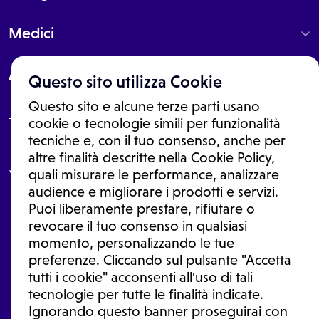
Medici
About
Questo sito utilizza Cookie
Questo sito e alcune terze parti usano
cookie o tecnologie simili per funzionalità
tecniche e, con il tuo consenso, anche per
Le informazioni proposte in questo sito non sono un consulto medico.
altre finalità descritte nella Cookie Policy,
In nessun caso, queste informazioni sostituiscono un consulto, una
visita o una diagnosi formulata dal medico. Non si devono considerare
quali misurare le performance, analizzare
le informazioni disponibili come suggerimenti per la formulazione di
audience e migliorare i prodotti e servizi.
una diagnosi, la determinazione di un trattamento o l'assunzione o
Puoi liberamente prestare, rifiutare o
sospensione di un farmaco senza prima consultare un medico di
medicina generale o uno specialista.
revocare il tuo consenso in qualsiasi
momento, personalizzando le tue
Condizioni di utilizzo
|
Privacy Policy
|
Gestione Cookie
Ⓒ 2026 | Tutti i diritti riservati.
preferenze. Cliccando sul pulsante "Accetta
tutti i cookie" acconsenti all'uso di tali
tecnologie per tutte le finalità indicate.
Ignorando questo banner proseguirai con