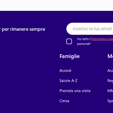
ter per rimanere sempre
Ho letto l'
Informativa sull
personali*
Famiglie
Me
Accedi
Ac
Salute A-Z
Reg
Prenota una visita
MM
Cerca
Spe