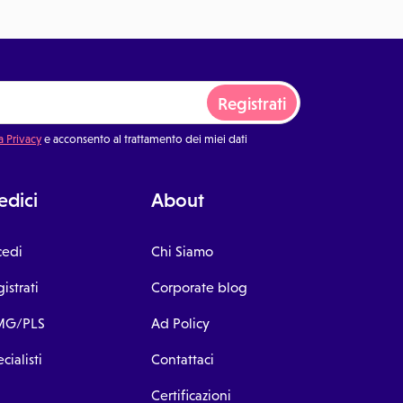
Registrati
a Privacy
e acconsento al trattamento dei miei dati
dici
About
cedi
Chi Siamo
istrati
Corporate blog
G/PLS
Ad Policy
cialisti
Contattaci
Certificazioni