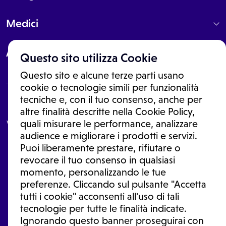
Medici
About
Questo sito utilizza Cookie
Questo sito e alcune terze parti usano
cookie o tecnologie simili per funzionalità
tecniche e, con il tuo consenso, anche per
Le informazioni proposte in questo sito non sono un consulto medico.
altre finalità descritte nella Cookie Policy,
In nessun caso, queste informazioni sostituiscono un consulto, una
visita o una diagnosi formulata dal medico. Non si devono considerare
quali misurare le performance, analizzare
le informazioni disponibili come suggerimenti per la formulazione di
audience e migliorare i prodotti e servizi.
una diagnosi, la determinazione di un trattamento o l'assunzione o
Puoi liberamente prestare, rifiutare o
sospensione di un farmaco senza prima consultare un medico di
medicina generale o uno specialista.
revocare il tuo consenso in qualsiasi
momento, personalizzando le tue
Condizioni di utilizzo
|
Privacy Policy
|
Gestione Cookie
Ⓒ 2026 | Tutti i diritti riservati.
preferenze. Cliccando sul pulsante "Accetta
tutti i cookie" acconsenti all'uso di tali
tecnologie per tutte le finalità indicate.
Ignorando questo banner proseguirai con