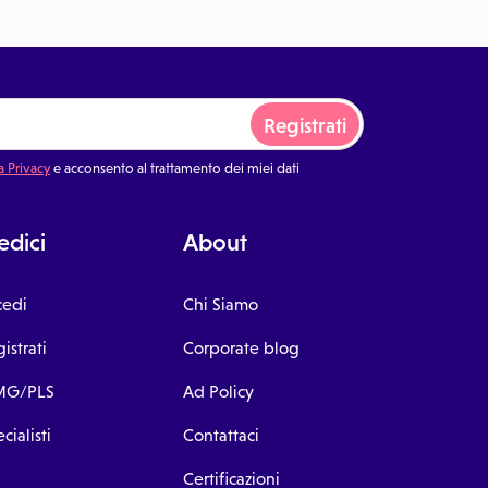
Registrati
a Privacy
e acconsento al trattamento dei miei dati
dici
About
cedi
Chi Siamo
istrati
Corporate blog
G/PLS
Ad Policy
cialisti
Contattaci
Certificazioni