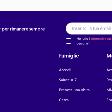
ter per rimanere sempre
Ho letto l'
Informativa sull
personali*
Famiglie
Me
Accedi
Ac
Salute A-Z
Reg
Prenota una visita
MM
Cerca
Spe