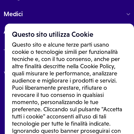
Medici
About
Questo sito utilizza Cookie
Questo sito e alcune terze parti usano
cookie o tecnologie simili per funzionalità
tecniche e, con il tuo consenso, anche per
Le informazioni proposte in questo sito non sono un consulto medico.
altre finalità descritte nella Cookie Policy,
In nessun caso, queste informazioni sostituiscono un consulto, una
visita o una diagnosi formulata dal medico. Non si devono considerare
quali misurare le performance, analizzare
le informazioni disponibili come suggerimenti per la formulazione di
audience e migliorare i prodotti e servizi.
una diagnosi, la determinazione di un trattamento o l'assunzione o
Puoi liberamente prestare, rifiutare o
sospensione di un farmaco senza prima consultare un medico di
medicina generale o uno specialista.
revocare il tuo consenso in qualsiasi
momento, personalizzando le tue
Condizioni di utilizzo
|
Privacy Policy
|
Gestione Cookie
Ⓒ 2026 | Tutti i diritti riservati.
preferenze. Cliccando sul pulsante "Accetta
tutti i cookie" acconsenti all'uso di tali
tecnologie per tutte le finalità indicate.
Ignorando questo banner proseguirai con