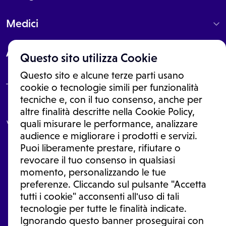
Medici
About
Questo sito utilizza Cookie
Questo sito e alcune terze parti usano
cookie o tecnologie simili per funzionalità
tecniche e, con il tuo consenso, anche per
Le informazioni proposte in questo sito non sono un consulto medico.
altre finalità descritte nella Cookie Policy,
In nessun caso, queste informazioni sostituiscono un consulto, una
visita o una diagnosi formulata dal medico. Non si devono considerare
quali misurare le performance, analizzare
le informazioni disponibili come suggerimenti per la formulazione di
audience e migliorare i prodotti e servizi.
una diagnosi, la determinazione di un trattamento o l'assunzione o
Puoi liberamente prestare, rifiutare o
sospensione di un farmaco senza prima consultare un medico di
medicina generale o uno specialista.
revocare il tuo consenso in qualsiasi
momento, personalizzando le tue
Condizioni di utilizzo
|
Privacy Policy
|
Gestione Cookie
Ⓒ 2026 | Tutti i diritti riservati.
preferenze. Cliccando sul pulsante "Accetta
tutti i cookie" acconsenti all'uso di tali
tecnologie per tutte le finalità indicate.
Ignorando questo banner proseguirai con