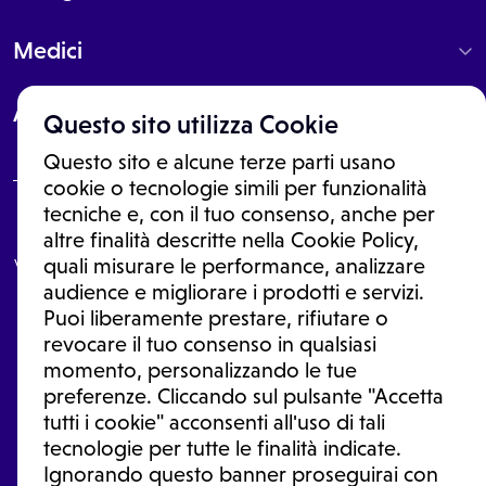
Medici
About
Questo sito utilizza Cookie
Questo sito e alcune terze parti usano
cookie o tecnologie simili per funzionalità
tecniche e, con il tuo consenso, anche per
Le informazioni proposte in questo sito non sono un consulto medico.
altre finalità descritte nella Cookie Policy,
In nessun caso, queste informazioni sostituiscono un consulto, una
visita o una diagnosi formulata dal medico. Non si devono considerare
quali misurare le performance, analizzare
le informazioni disponibili come suggerimenti per la formulazione di
audience e migliorare i prodotti e servizi.
una diagnosi, la determinazione di un trattamento o l'assunzione o
Puoi liberamente prestare, rifiutare o
sospensione di un farmaco senza prima consultare un medico di
medicina generale o uno specialista.
revocare il tuo consenso in qualsiasi
momento, personalizzando le tue
Condizioni di utilizzo
|
Privacy Policy
|
Gestione Cookie
Ⓒ 2026 | Tutti i diritti riservati.
preferenze. Cliccando sul pulsante "Accetta
tutti i cookie" acconsenti all'uso di tali
tecnologie per tutte le finalità indicate.
Ignorando questo banner proseguirai con