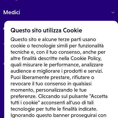
Medici
About
Questo sito utilizza Cookie
Questo sito e alcune terze parti usano
cookie o tecnologie simili per funzionalità
tecniche e, con il tuo consenso, anche per
Le informazioni proposte in questo sito non sono un consulto medico.
altre finalità descritte nella Cookie Policy,
In nessun caso, queste informazioni sostituiscono un consulto, una
visita o una diagnosi formulata dal medico. Non si devono considerare
quali misurare le performance, analizzare
le informazioni disponibili come suggerimenti per la formulazione di
audience e migliorare i prodotti e servizi.
una diagnosi, la determinazione di un trattamento o l'assunzione o
Puoi liberamente prestare, rifiutare o
sospensione di un farmaco senza prima consultare un medico di
medicina generale o uno specialista.
revocare il tuo consenso in qualsiasi
momento, personalizzando le tue
Condizioni di utilizzo
|
Privacy Policy
|
Gestione Cookie
Ⓒ 2026 | Tutti i diritti riservati.
preferenze. Cliccando sul pulsante "Accetta
tutti i cookie" acconsenti all'uso di tali
tecnologie per tutte le finalità indicate.
Ignorando questo banner proseguirai con