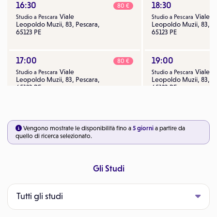
16:30
18:30
80 €
Viale
Viale
Studio a Pescara
Studio a Pescara
Leopoldo Muzii, 83, Pescara,
Leopoldo Muzii, 83, P
65123 PE
65123 PE
17:00
19:00
80 €
Viale
Viale
Studio a Pescara
Studio a Pescara
Leopoldo Muzii, 83, Pescara,
Leopoldo Muzii, 83, P
65123 PE
65123 PE
17:30
19:30
80 €
Viale
Viale
Studio a Pescara
Studio a Pescara
Vengono mostrate le disponibilità fino a
5 giorni
a partire da
Leopoldo Muzii, 83, Pescara,
Leopoldo Muzii, 83, P
quello di ricerca selezionato.
65123 PE
65123 PE
Gli Studi
18:00
20:00
Tutti gli studi