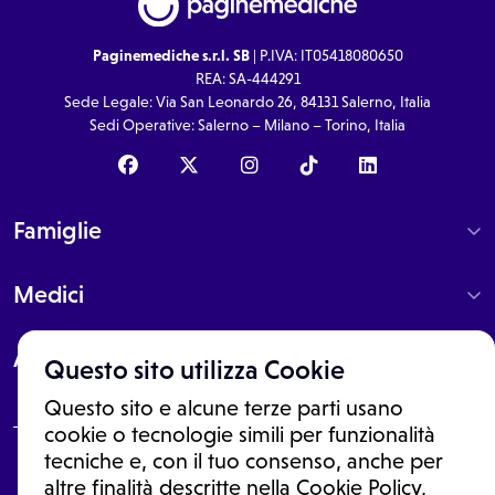
Paginemediche s.r.l. SB
| P.IVA: IT05418080650
REA: SA-444291
Sede Legale: Via San Leonardo 26, 84131 Salerno, Italia
Sedi Operative: Salerno – Milano – Torino, Italia
Famiglie
Medici
About
Questo sito utilizza Cookie
Questo sito e alcune terze parti usano
cookie o tecnologie simili per funzionalità
tecniche e, con il tuo consenso, anche per
Le informazioni proposte in questo sito non sono un consulto medico.
altre finalità descritte nella Cookie Policy,
In nessun caso, queste informazioni sostituiscono un consulto, una