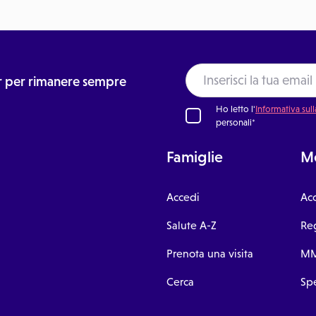
ter per rimanere sempre
Ho letto l'
Informativa sull
personali*
Famiglie
Me
Accedi
Ac
Salute A-Z
Reg
Prenota una visita
MM
Cerca
Spe