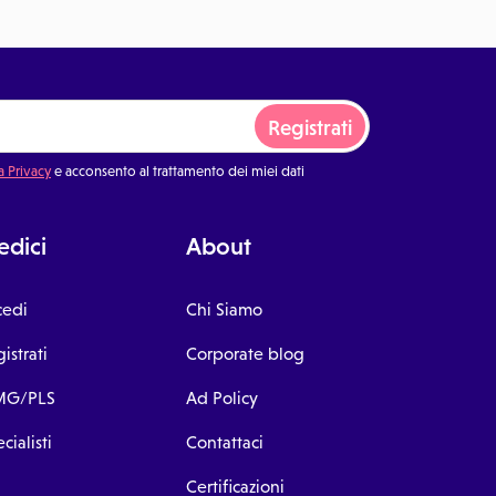
Registrati
a Privacy
e acconsento al trattamento dei miei dati
dici
About
cedi
Chi Siamo
istrati
Corporate blog
G/PLS
Ad Policy
cialisti
Contattaci
Certificazioni