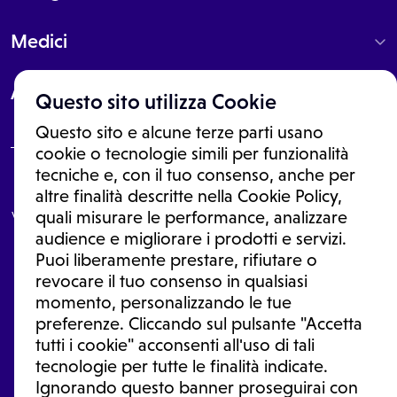
Medici
About
Questo sito utilizza Cookie
Questo sito e alcune terze parti usano
cookie o tecnologie simili per funzionalità
tecniche e, con il tuo consenso, anche per
Le informazioni proposte in questo sito non sono un consulto medico.
altre finalità descritte nella Cookie Policy,
In nessun caso, queste informazioni sostituiscono un consulto, una
visita o una diagnosi formulata dal medico. Non si devono considerare
quali misurare le performance, analizzare
le informazioni disponibili come suggerimenti per la formulazione di
audience e migliorare i prodotti e servizi.
una diagnosi, la determinazione di un trattamento o l'assunzione o
Puoi liberamente prestare, rifiutare o
sospensione di un farmaco senza prima consultare un medico di
medicina generale o uno specialista.
revocare il tuo consenso in qualsiasi
momento, personalizzando le tue
Condizioni di utilizzo
|
Privacy Policy
|
Gestione Cookie
Ⓒ 2026 | Tutti i diritti riservati.
preferenze. Cliccando sul pulsante "Accetta
tutti i cookie" acconsenti all'uso di tali
tecnologie per tutte le finalità indicate.
Ignorando questo banner proseguirai con