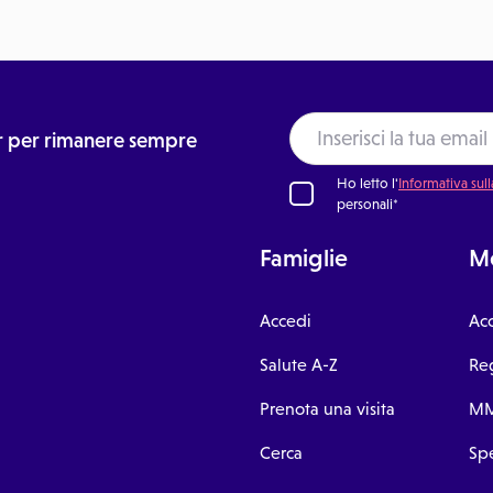
ter per rimanere sempre
Ho letto l'
Informativa sull
personali*
Famiglie
Me
Accedi
Ac
Salute A-Z
Reg
Prenota una visita
MM
Cerca
Spe