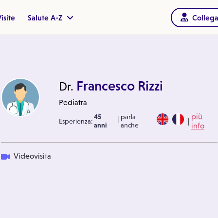
isite
Salute A-Z
Collega
Francesco Rizzi
Dr.
Pediatra
più
45
parla
|
|
Esperienza:
anni
anche
info
Videovisita