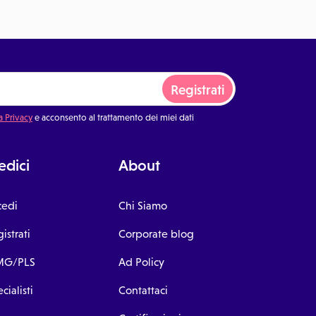
Registrati
a Privacy
e acconsento al trattamento dei miei dati
dici
About
cedi
Chi Siamo
istrati
Corporate blog
G/PLS
Ad Policy
cialisti
Contattaci