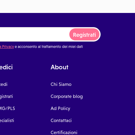
Registrati
a Privacy
e acconsento al trattamento dei miei dati
dici
About
cedi
Chi Siamo
istrati
Corporate blog
G/PLS
Ad Policy
cialisti
Contattaci
Certificazioni