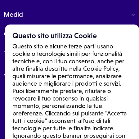
Medici
About
Questo sito utilizza Cookie
Questo sito e alcune terze parti usano
cookie o tecnologie simili per funzionalità
tecniche e, con il tuo consenso, anche per
Le informazioni proposte in questo sito non sono un consulto medico.
altre finalità descritte nella Cookie Policy,
In nessun caso, queste informazioni sostituiscono un consulto, una
visita o una diagnosi formulata dal medico. Non si devono considerare
quali misurare le performance, analizzare
le informazioni disponibili come suggerimenti per la formulazione di
audience e migliorare i prodotti e servizi.
una diagnosi, la determinazione di un trattamento o l'assunzione o
Puoi liberamente prestare, rifiutare o
sospensione di un farmaco senza prima consultare un medico di
medicina generale o uno specialista.
revocare il tuo consenso in qualsiasi
momento, personalizzando le tue
Condizioni di utilizzo
|
Privacy Policy
|
Gestione Cookie
Ⓒ 2026 | Tutti i diritti riservati.
preferenze. Cliccando sul pulsante "Accetta
tutti i cookie" acconsenti all'uso di tali
tecnologie per tutte le finalità indicate.
Ignorando questo banner proseguirai con