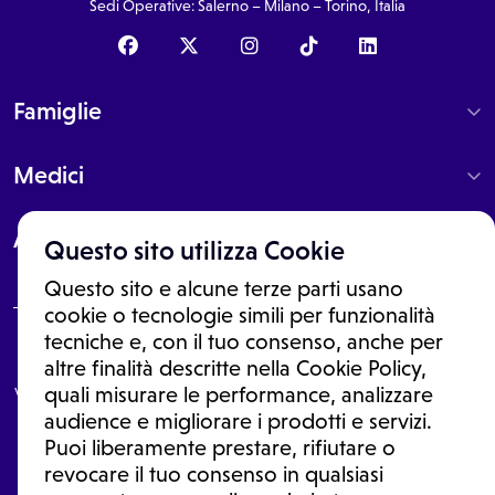
Sedi Operative: Salerno – Milano – Torino, Italia
Famiglie
Medici
About
Questo sito utilizza Cookie
Questo sito e alcune terze parti usano
cookie o tecnologie simili per funzionalità
tecniche e, con il tuo consenso, anche per
Le informazioni proposte in questo sito non sono un consulto medico.
altre finalità descritte nella Cookie Policy,
In nessun caso, queste informazioni sostituiscono un consulto, una
visita o una diagnosi formulata dal medico. Non si devono considerare
quali misurare le performance, analizzare
le informazioni disponibili come suggerimenti per la formulazione di
audience e migliorare i prodotti e servizi.
una diagnosi, la determinazione di un trattamento o l'assunzione o
Puoi liberamente prestare, rifiutare o
sospensione di un farmaco senza prima consultare un medico di
medicina generale o uno specialista.
revocare il tuo consenso in qualsiasi