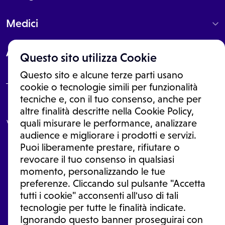
Medici
About
Questo sito utilizza Cookie
Questo sito e alcune terze parti usano
cookie o tecnologie simili per funzionalità
tecniche e, con il tuo consenso, anche per
Le informazioni proposte in questo sito non sono un consulto medico.
altre finalità descritte nella Cookie Policy,
In nessun caso, queste informazioni sostituiscono un consulto, una
visita o una diagnosi formulata dal medico. Non si devono considerare
quali misurare le performance, analizzare
le informazioni disponibili come suggerimenti per la formulazione di
audience e migliorare i prodotti e servizi.
una diagnosi, la determinazione di un trattamento o l'assunzione o
Puoi liberamente prestare, rifiutare o
sospensione di un farmaco senza prima consultare un medico di
medicina generale o uno specialista.
revocare il tuo consenso in qualsiasi
momento, personalizzando le tue
Condizioni di utilizzo
|
Privacy Policy
|
Gestione Cookie
Ⓒ 2026 | Tutti i diritti riservati.
preferenze. Cliccando sul pulsante "Accetta
tutti i cookie" acconsenti all'uso di tali
tecnologie per tutte le finalità indicate.
Ignorando questo banner proseguirai con