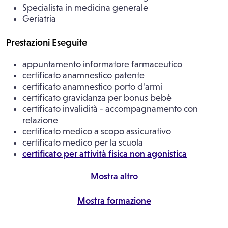
Specialista in medicina generale
Geriatria
Prestazioni Eseguite
appuntamento informatore farmaceutico
certificato anamnestico patente
certificato anamnestico porto d'armi
certificato gravidanza per bonus bebè
certificato invalidità - accompagnamento con
relazione
certificato medico a scopo assicurativo
certificato medico per la scuola
certificato per attività fisica non agonistica
medicazione
medicazione con rimozione punti sutura chirurgica
Mostra altro
visita con rilascio certificato di malattia telematico
visita medica generica
Mostra formazione