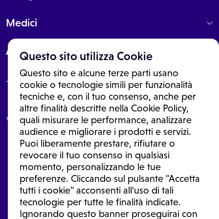
Medici
About
Questo sito utilizza Cookie
Questo sito e alcune terze parti usano
cookie o tecnologie simili per funzionalità
tecniche e, con il tuo consenso, anche per
Le informazioni proposte in questo sito non sono un consulto medico.
altre finalità descritte nella Cookie Policy,
In nessun caso, queste informazioni sostituiscono un consulto, una
visita o una diagnosi formulata dal medico. Non si devono considerare
quali misurare le performance, analizzare
le informazioni disponibili come suggerimenti per la formulazione di
audience e migliorare i prodotti e servizi.
una diagnosi, la determinazione di un trattamento o l'assunzione o
Puoi liberamente prestare, rifiutare o
sospensione di un farmaco senza prima consultare un medico di
medicina generale o uno specialista.
revocare il tuo consenso in qualsiasi
momento, personalizzando le tue
Condizioni di utilizzo
|
Privacy Policy
|
Gestione Cookie
Ⓒ 2026 | Tutti i diritti riservati.
preferenze. Cliccando sul pulsante "Accetta
tutti i cookie" acconsenti all'uso di tali
tecnologie per tutte le finalità indicate.
Ignorando questo banner proseguirai con