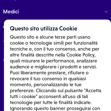
Medici
About
Questo sito utilizza Cookie
Questo sito e alcune terze parti usano
cookie o tecnologie simili per funzionalità
tecniche e, con il tuo consenso, anche per
Le informazioni proposte in questo sito non sono un consulto medico.
altre finalità descritte nella Cookie Policy,
In nessun caso, queste informazioni sostituiscono un consulto, una
visita o una diagnosi formulata dal medico. Non si devono considerare
quali misurare le performance, analizzare
le informazioni disponibili come suggerimenti per la formulazione di
audience e migliorare i prodotti e servizi.
una diagnosi, la determinazione di un trattamento o l'assunzione o
Puoi liberamente prestare, rifiutare o
sospensione di un farmaco senza prima consultare un medico di
medicina generale o uno specialista.
revocare il tuo consenso in qualsiasi
momento, personalizzando le tue
Condizioni di utilizzo
|
Privacy Policy
|
Gestione Cookie
Ⓒ 2026 | Tutti i diritti riservati.
preferenze. Cliccando sul pulsante "Accetta
tutti i cookie" acconsenti all'uso di tali
tecnologie per tutte le finalità indicate.
Ignorando questo banner proseguirai con