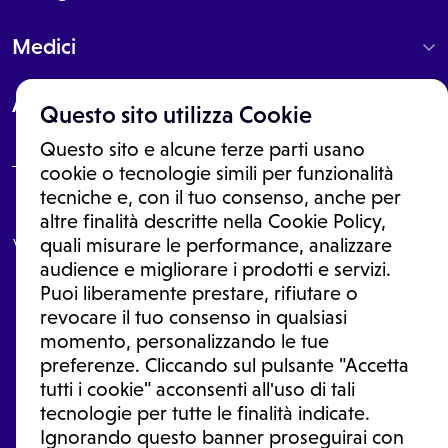
Medici
About
Questo sito utilizza Cookie
Questo sito e alcune terze parti usano
cookie o tecnologie simili per funzionalità
tecniche e, con il tuo consenso, anche per
Le informazioni proposte in questo sito non sono un consulto medico.
altre finalità descritte nella Cookie Policy,
In nessun caso, queste informazioni sostituiscono un consulto, una
visita o una diagnosi formulata dal medico. Non si devono considerare
quali misurare le performance, analizzare
le informazioni disponibili come suggerimenti per la formulazione di
audience e migliorare i prodotti e servizi.
una diagnosi, la determinazione di un trattamento o l'assunzione o
Puoi liberamente prestare, rifiutare o
sospensione di un farmaco senza prima consultare un medico di
medicina generale o uno specialista.
revocare il tuo consenso in qualsiasi
momento, personalizzando le tue
Condizioni di utilizzo
|
Privacy Policy
|
Gestione Cookie
Ⓒ 2026 | Tutti i diritti riservati.
preferenze. Cliccando sul pulsante "Accetta
tutti i cookie" acconsenti all'uso di tali
tecnologie per tutte le finalità indicate.
Ignorando questo banner proseguirai con