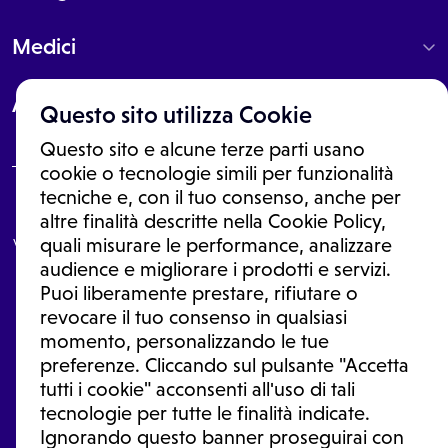
Medici
About
Questo sito utilizza Cookie
Questo sito e alcune terze parti usano
cookie o tecnologie simili per funzionalità
tecniche e, con il tuo consenso, anche per
Le informazioni proposte in questo sito non sono un consulto medico.
altre finalità descritte nella Cookie Policy,
In nessun caso, queste informazioni sostituiscono un consulto, una
visita o una diagnosi formulata dal medico. Non si devono considerare
quali misurare le performance, analizzare
le informazioni disponibili come suggerimenti per la formulazione di
audience e migliorare i prodotti e servizi.
una diagnosi, la determinazione di un trattamento o l'assunzione o
Puoi liberamente prestare, rifiutare o
sospensione di un farmaco senza prima consultare un medico di
medicina generale o uno specialista.
revocare il tuo consenso in qualsiasi
momento, personalizzando le tue
Condizioni di utilizzo
|
Privacy Policy
|
Gestione Cookie
Ⓒ 2026 | Tutti i diritti riservati.
preferenze. Cliccando sul pulsante "Accetta
tutti i cookie" acconsenti all'uso di tali
tecnologie per tutte le finalità indicate.
Ignorando questo banner proseguirai con