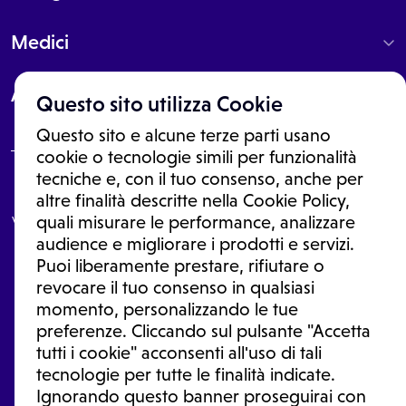
Medici
About
Questo sito utilizza Cookie
Questo sito e alcune terze parti usano
cookie o tecnologie simili per funzionalità
tecniche e, con il tuo consenso, anche per
Le informazioni proposte in questo sito non sono un consulto medico.
altre finalità descritte nella Cookie Policy,
In nessun caso, queste informazioni sostituiscono un consulto, una
visita o una diagnosi formulata dal medico. Non si devono considerare
quali misurare le performance, analizzare
le informazioni disponibili come suggerimenti per la formulazione di
audience e migliorare i prodotti e servizi.
una diagnosi, la determinazione di un trattamento o l'assunzione o
Puoi liberamente prestare, rifiutare o
sospensione di un farmaco senza prima consultare un medico di
medicina generale o uno specialista.
revocare il tuo consenso in qualsiasi
momento, personalizzando le tue
Condizioni di utilizzo
|
Privacy Policy
|
Gestione Cookie
Ⓒ 2026 | Tutti i diritti riservati.
preferenze. Cliccando sul pulsante "Accetta
tutti i cookie" acconsenti all'uso di tali
tecnologie per tutte le finalità indicate.
Ignorando questo banner proseguirai con