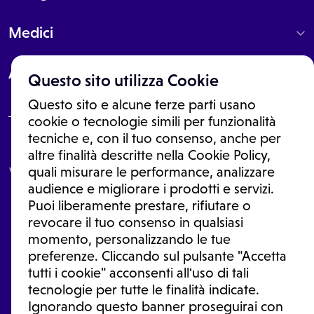
Medici
About
Questo sito utilizza Cookie
Questo sito e alcune terze parti usano
cookie o tecnologie simili per funzionalità
tecniche e, con il tuo consenso, anche per
Le informazioni proposte in questo sito non sono un consulto medico.
altre finalità descritte nella Cookie Policy,
In nessun caso, queste informazioni sostituiscono un consulto, una
visita o una diagnosi formulata dal medico. Non si devono considerare
quali misurare le performance, analizzare
le informazioni disponibili come suggerimenti per la formulazione di
audience e migliorare i prodotti e servizi.
una diagnosi, la determinazione di un trattamento o l'assunzione o
Puoi liberamente prestare, rifiutare o
sospensione di un farmaco senza prima consultare un medico di
medicina generale o uno specialista.
revocare il tuo consenso in qualsiasi
momento, personalizzando le tue
Condizioni di utilizzo
|
Privacy Policy
|
Gestione Cookie
Ⓒ 2026 | Tutti i diritti riservati.
preferenze. Cliccando sul pulsante "Accetta
tutti i cookie" acconsenti all'uso di tali
tecnologie per tutte le finalità indicate.
Ignorando questo banner proseguirai con