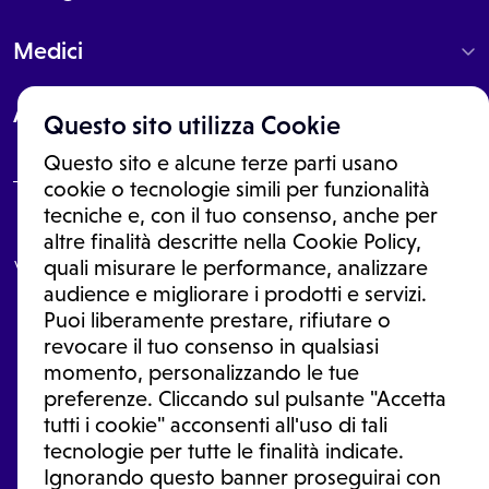
Medici
About
Questo sito utilizza Cookie
Questo sito e alcune terze parti usano
cookie o tecnologie simili per funzionalità
tecniche e, con il tuo consenso, anche per
Le informazioni proposte in questo sito non sono un consulto medico.
altre finalità descritte nella Cookie Policy,
In nessun caso, queste informazioni sostituiscono un consulto, una
visita o una diagnosi formulata dal medico. Non si devono considerare
quali misurare le performance, analizzare
le informazioni disponibili come suggerimenti per la formulazione di
audience e migliorare i prodotti e servizi.
una diagnosi, la determinazione di un trattamento o l'assunzione o
Puoi liberamente prestare, rifiutare o
sospensione di un farmaco senza prima consultare un medico di
medicina generale o uno specialista.
revocare il tuo consenso in qualsiasi
momento, personalizzando le tue
Condizioni di utilizzo
|
Privacy Policy
|
Gestione Cookie
Ⓒ 2026 | Tutti i diritti riservati.
preferenze. Cliccando sul pulsante "Accetta
tutti i cookie" acconsenti all'uso di tali
tecnologie per tutte le finalità indicate.
Ignorando questo banner proseguirai con