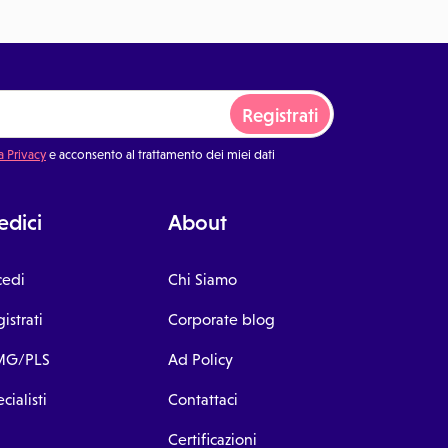
Registrati
a Privacy
e acconsento al trattamento dei miei dati
dici
About
cedi
Chi Siamo
istrati
Corporate blog
G/PLS
Ad Policy
cialisti
Contattaci
Certificazioni