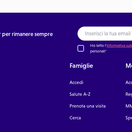
ter per rimanere sempre
Ho letto l'
Informativa sull
personali*
Famiglie
Me
Accedi
Ac
Salute A-Z
Reg
Prenota una visita
MM
Cerca
Spe