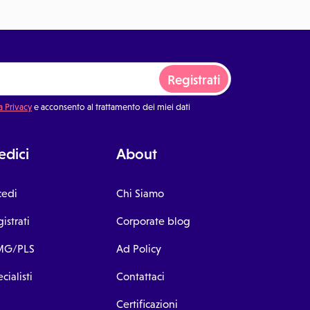
Registrati
a Privacy
e acconsento al trattamento dei miei dati
dici
About
cedi
Chi Siamo
istrati
Corporate blog
G/PLS
Ad Policy
cialisti
Contattaci
Certificazioni