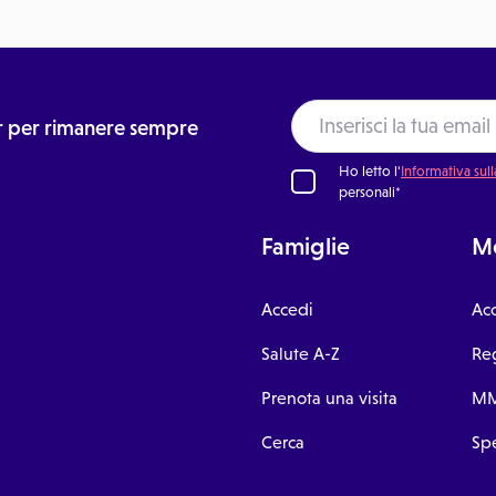
ter per rimanere sempre
Ho letto l'
Informativa sull
personali*
Famiglie
Me
Accedi
Ac
Salute A-Z
Reg
Prenota una visita
MM
Cerca
Spe