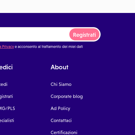
Registrati
a Privacy
e acconsento al trattamento dei miei dati
dici
About
cedi
Chi Siamo
istrati
Corporate blog
G/PLS
Ad Policy
cialisti
Contattaci
Certificazioni