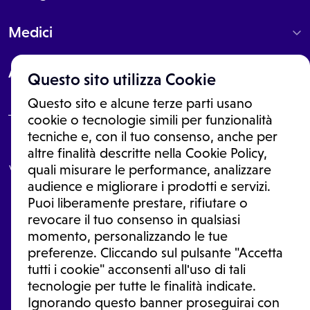
Medici
About
Questo sito utilizza Cookie
Questo sito e alcune terze parti usano
cookie o tecnologie simili per funzionalità
tecniche e, con il tuo consenso, anche per
Le informazioni proposte in questo sito non sono un consulto medico.
altre finalità descritte nella Cookie Policy,
In nessun caso, queste informazioni sostituiscono un consulto, una
visita o una diagnosi formulata dal medico. Non si devono considerare
quali misurare le performance, analizzare
le informazioni disponibili come suggerimenti per la formulazione di
audience e migliorare i prodotti e servizi.
una diagnosi, la determinazione di un trattamento o l'assunzione o
Puoi liberamente prestare, rifiutare o
sospensione di un farmaco senza prima consultare un medico di
medicina generale o uno specialista.
revocare il tuo consenso in qualsiasi
momento, personalizzando le tue
Condizioni di utilizzo
|
Privacy Policy
|
Gestione Cookie
Ⓒ 2026 | Tutti i diritti riservati.
preferenze. Cliccando sul pulsante "Accetta
tutti i cookie" acconsenti all'uso di tali
tecnologie per tutte le finalità indicate.
Ignorando questo banner proseguirai con