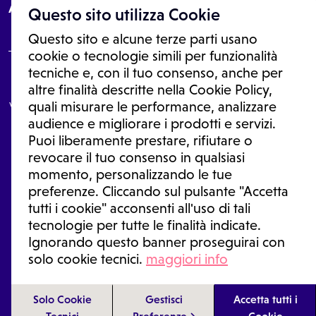
About
Questo sito utilizza Cookie
Questo sito e alcune terze parti usano
cookie o tecnologie simili per funzionalità
tecniche e, con il tuo consenso, anche per
Le informazioni proposte in questo sito non sono un consulto medico.
altre finalità descritte nella Cookie Policy,
In nessun caso, queste informazioni sostituiscono un consulto, una
visita o una diagnosi formulata dal medico. Non si devono considerare
quali misurare le performance, analizzare
le informazioni disponibili come suggerimenti per la formulazione di
audience e migliorare i prodotti e servizi.
una diagnosi, la determinazione di un trattamento o l'assunzione o
Puoi liberamente prestare, rifiutare o
sospensione di un farmaco senza prima consultare un medico di
medicina generale o uno specialista.
revocare il tuo consenso in qualsiasi
momento, personalizzando le tue
Condizioni di utilizzo
|
Privacy Policy
|
Gestione Cookie
Ⓒ 2026 | Tutti i diritti riservati.
preferenze. Cliccando sul pulsante "Accetta
tutti i cookie" acconsenti all'uso di tali
tecnologie per tutte le finalità indicate.
Ignorando questo banner proseguirai con
solo cookie tecnici.
maggiori info
Solo Cookie
Gestisci
Accetta tutti i
IN CASO DI EMERGENZA SANITARIA CHIAMARE IL 118
Tecnici
Preferenze
Cookie