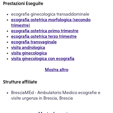
Prestazioni Eseguite
ecografia ginecologica transaddominale
ecografia ostetrica morfologica (secondo
trimestre)
ecografia ostetrica primo trimestre
ecografia ostetrica terzo trimestre
ecografia transvaginale
visita andrologica
visita ginecologica
visita ginecologica con ecografia
visita ginecologica con ecografia e paptest
visita ginecologica di controllo
Mostra altro
visita ostetrica
visita ostetrica con ecografia
Strutture affiliate
visita ostetrica di controllo
visita per sterilità
BresciaMEd - Ambulatorio Medico ecografie e
visite urgenza in Brescia, Brescia