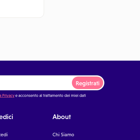
Registrati
a Privacy
e acconsento al trattamento dei miei dati
dici
About
cedi
Chi Siamo