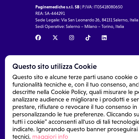
Paginemediche s.r.l. SB
| P.IVA: IT05418080650
REA: SA-444291
Sede Legale: Via San Leonardo 26, 84131 Salerno, Italia
Sedi Operative: Salerno – Milano – Torino, Italia
Questo sito utilizza Cookie
Questo sito e alcune terze parti usano cookie o 
funzionalità tecniche e, con il tuo consenso, anch
descritte nella Cookie Policy, quali misurare le
analizzare audience e migliorare i prodotti e ser
prestare, rifiutare o revocare il tuo consenso i
Le informazioni proposte in questo sito non sono un co
sostituiscono un consulto, una visita o una diagnosi fo
personalizzando le tue preferenze. Cliccando su
informazioni disponibili come suggerimenti per la form
tutti i cookie" acconsenti all'uso di tali tecnologie
trattamento o l'assunzione o sospensione di un farmac
generale o uno specialista.
indicate. Ignorando questo banner proseguirai
tecnici.
maggiori info
Condizioni di utilizzo
|
Privacy Policy
|
Gestione Cookie