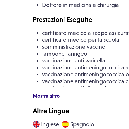
Dottore in medicina e chirurgia
Prestazioni Eseguite
certificato medico a scopo assicura
certificato medico per la scuola
somministrazione vaccino
tampone faringeo
vaccinazione anti varicella
vaccinazione antimeningococcica 
vaccinazione antimeningococcica b
vaccinazione antimeningococcica c
vaccinazione antinfluenzale
vaccinazione antipneumococcica
Mostra altro
vaccinazione antitetanica
visita con rilascio certificato di mal
Altre Lingue
visita medica generica
Inglese
Spagnolo