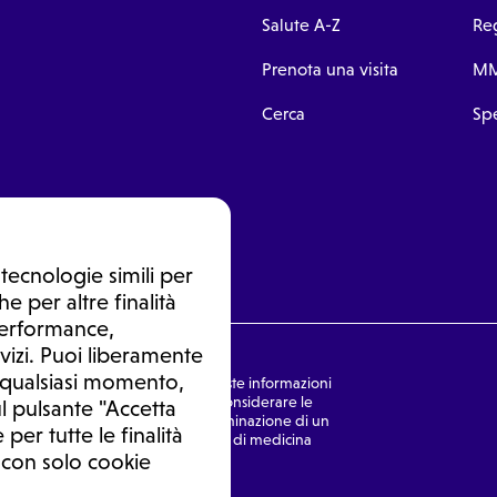
Salute A-Z
Reg
Prenota una visita
MM
Cerca
Spe
tecnologie simili per
e per altre finalità
 performance,
vizi. Puoi liberamente
n qualsiasi momento,
nsulto medico. In nessun caso, queste informazioni
rmulata dal medico. Non si devono considerare le
l pulsante "Accetta
ulazione di una diagnosi, la determinazione di un
 per tutte le finalità
o senza prima consultare un medico di medicina
 con solo cookie
Ⓒ 2026 | Tutti i diritti riservati.