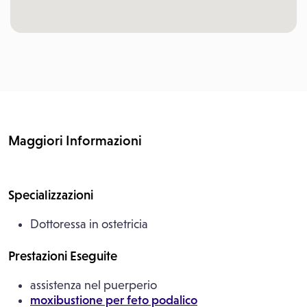
11:15
11:15
11:30
11:30
Maggiori Informazioni
11:45
11:45
Specializzazioni
Dottoressa in ostetricia
12:00
12:00
Prestazioni Eseguite
assistenza nel puerperio
moxibustione per feto podalico