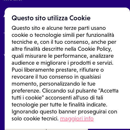
About
14:15
14:15
Questo sito utilizza Cookie
Questo sito e alcune terze parti usano
cookie o tecnologie simili per funzionalità
tecniche e, con il tuo consenso, anche per
Le informazioni proposte in questo sito non sono un consulto medico.
14:30
14:30
altre finalità descritte nella Cookie Policy,
In nessun caso, queste informazioni sostituiscono un consulto, una
visita o una diagnosi formulata dal medico. Non si devono considerare
quali misurare le performance, analizzare
le informazioni disponibili come suggerimenti per la formulazione di
audience e migliorare i prodotti e servizi.
una diagnosi, la determinazione di un trattamento o l'assunzione o
Puoi liberamente prestare, rifiutare o
sospensione di un farmaco senza prima consultare un medico di
medicina generale o uno specialista.
revocare il tuo consenso in qualsiasi
14:45
14:45
momento, personalizzando le tue
Condizioni di utilizzo
|
Privacy Policy
|
Gestione Cookie
Ⓒ 2026 | Tutti i diritti riservati.
preferenze. Cliccando sul pulsante "Accetta
tutti i cookie" acconsenti all'uso di tali
tecnologie per tutte le finalità indicate.
Ignorando questo banner proseguirai con
15:00
15:00
solo cookie tecnici.
maggiori info