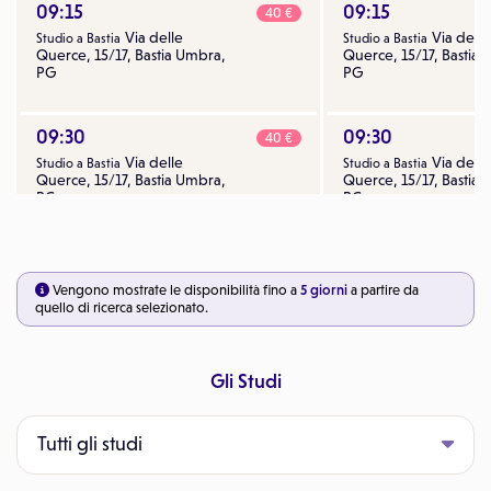
09:15
09:15
40 €
Via delle
Via delle
Studio a Bastia
Studio a Bastia
Querce, 15/17, Bastia Umbra,
Querce, 15/17, Bastia
PG
PG
09:30
09:30
40 €
Via delle
Via delle
Studio a Bastia
Studio a Bastia
Querce, 15/17, Bastia Umbra,
Querce, 15/17, Bastia
PG
PG
09:45
09:45
40 €
Via delle
Via delle
Studio a Bastia
Studio a Bastia
Vengono mostrate le disponibilità fino a
5 giorni
a partire da
Querce, 15/17, Bastia Umbra,
Querce, 15/17, Bastia
quello di ricerca selezionato.
PG
PG
Gli Studi
10:00
10:00
Tutti gli studi