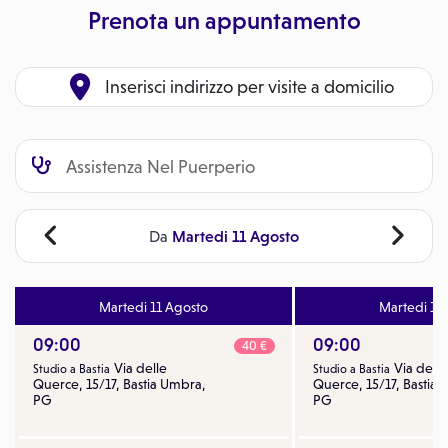
Prenota un appuntamento
Inserisci indirizzo per visite a domicilio
Martedi 11 Agosto
Da
Martedi 11 Agosto
Martedi 18
09:00
09:00
40 €
Via delle
Via delle
Studio a Bastia
Studio a Bastia
Querce, 15/17, Bastia Umbra,
Querce, 15/17, Bastia
PG
PG