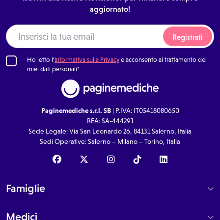
aggiornato!
13:15
13:15
Registrati
Ho letto l'
Informativa sulla Privacy
e acconsento al trattamento dei
miei dati personali*
13:30
13:30
Paginemediche s.r.l. SB
| P.IVA: IT05418080650
REA: SA-444291
Sede Legale: Via San Leonardo 26, 84131 Salerno, Italia
13:45
13:45
Sedi Operative: Salerno – Milano – Torino, Italia
Famiglie
14:00
14:00
Medici